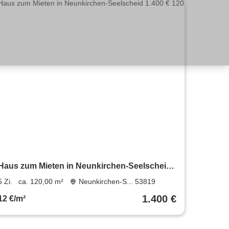
Haus zum Mieten in Neunkirchen-Seelscheid
1.400 € 120 m²
5 Zi.
ca. 120,00 m²
Neunkirchen-S... 53819
1.400 €
12 €/m²