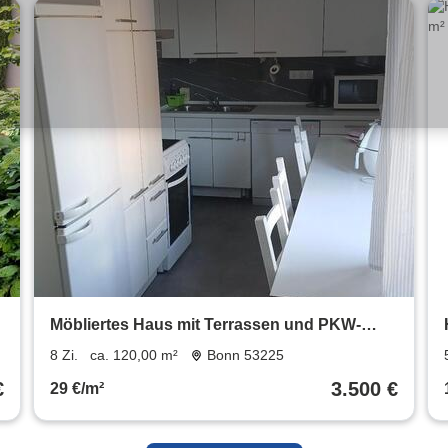
Möbliertes Haus mit Terrassen und PKW-
Stellplätzen zu vermieten!
8 Zi.
ca. 120,00 m²
Bonn 53225
€
3.500 €
29 €/m²