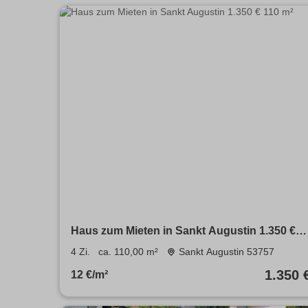
Haus zum Mieten in Sankt Augustin 1.350 €
110 m²
4 Zi.
ca. 110,00 m²
Sankt Augustin 53757
1.350 
12 €/m²