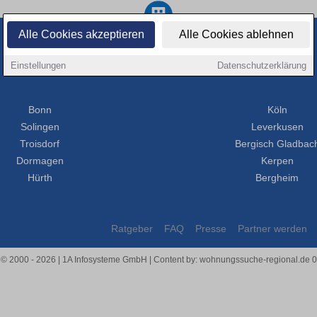
Alle Cookies akzeptieren
Alle Cookies ablehnen
Orte im Umkreis
Einstellungen
Datenschutzerklärung
Bonn
Köln
Solingen
Leverkusen
Troisdorf
Bergisch Gladbac
Dormagen
Kerpen
Hürth
Bergheim
Ratgeber
FAQ
Presse
Partner werden
 © 2000 - 2026 | 1A Infosysteme GmbH | Content by: wohnungssuche-regional.de 