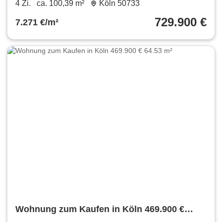
100.39 m²
4 Zi.
ca. 100,39 m²
Köln 50733
729.900 €
7.271 €/m²
Wohnung zum Kaufen in Köln 469.900 €