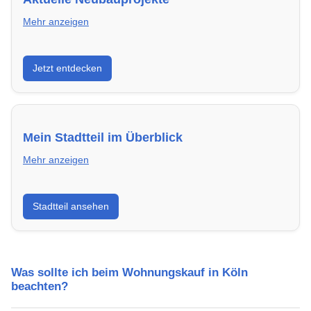
Mehr anzeigen
Entdecke Neubauprojekte in Köln – modern,
Jetzt entdecken
energieeffizient und sofort bezugsfertig.
Mein Stadtteil im Überblick
Mehr anzeigen
Erfahre mehr über deinen Stadtteil in Köln:
Stadtteil ansehen
Lebensqualität, Verkehrsanbindung, Schulen,
Freizeitmöglichkeiten und Mietpreise.
Was sollte ich beim Wohnungskauf in Köln
beachten?