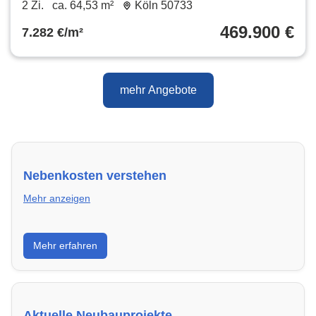
64.53 m²
2 Zi.
ca. 64,53 m²
Köln 50733
469.900 €
7.282 €/m²
mehr Angebote
Nebenkosten verstehen
Mehr anzeigen
Erfahre, welche Nebenkosten rechtmäßig sind und
Mehr erfahren
wie du deine monatliche Belastung optimieren
kannst.
Aktuelle Neubauprojekte