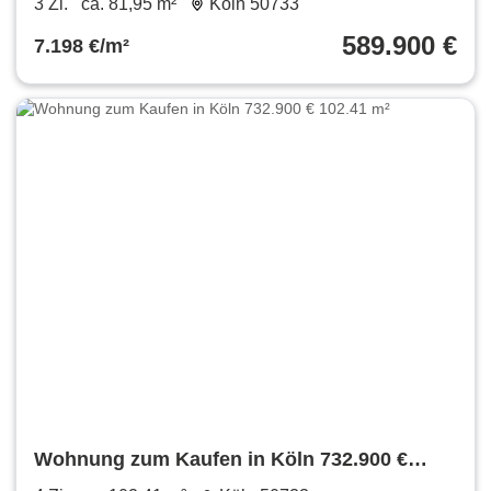
3 Zi.
ca. 81,95 m²
Köln 50733
589.900 €
7.198 €/m²
Wohnung zum Kaufen in Köln 732.900 €
102.41 m²