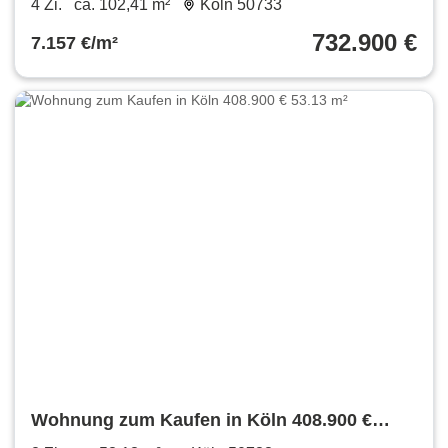
4 Zi.
ca. 102,41 m²
Köln 50733
732.900 €
7.157 €/m²
Wohnung zum Kaufen in Köln 408.900 €
53.13 m²