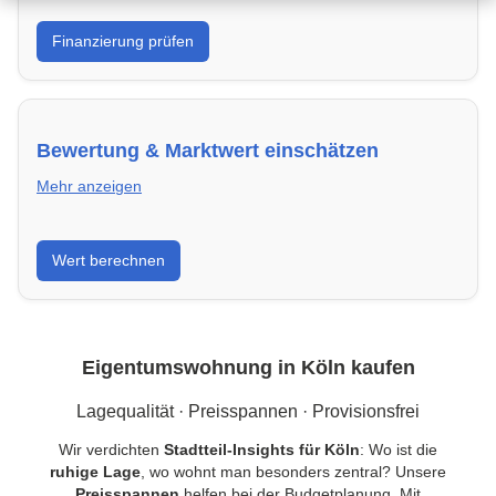
Was kannst du dir leisten? Banken in Köln & Kredite
Finanzierung prüfen
vergleichen und Förderprogramme optimal nutzen.
Bewertung & Marktwert einschätzen
Mehr anzeigen
Kaufpreis einordnen, Vergleichsobjekte in Köln
Wert berechnen
verstehen und Risiken minimieren – kompakt erklärt.
Eigentumswohnung in Köln kaufen
Lagequalität · Preisspannen · Provisionsfrei
Wir verdichten
Stadtteil-Insights für Köln
: Wo ist die
ruhige Lage
, wo wohnt man besonders zentral? Unsere
Preisspannen
helfen bei der Budgetplanung. Mit