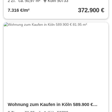
2 Zi.
ca. 50,97 m²
Köln 50733
372.900 €
7.316 €/m²
Wohnung zum Kaufen in Köln 589.900 €
81.95 m²