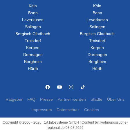
Köln
Köln
Bonn
Bonn
Leverkusen
Leverkusen
Solingen
Solingen
Bergisch Gladbach
Bergisch Gladbach
Troisdorf
Troisdorf
Kerpen
Kerpen
Dormagen
Dormagen
Bergheim
Bergheim
Hürth
Hürth
Ratgeber
FAQ
Presse
Partner werden
Städte
Über Uns
Impressum
Datenschutz
Cookies
Copyright © 2000 - 2026 | 1A Infosysteme GmbH | Content by: wohnungssuche-
regional.de 08.08.2026