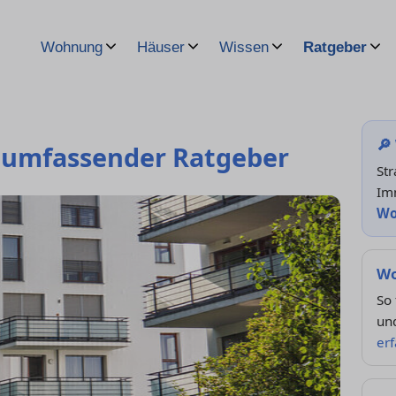
Wohnung
Häuser
Wissen
Ratgeber
🔎
n umfassender Ratgeber
Str
Im
Wo
Wo
So 
und
er