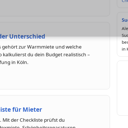
Che
Su
Ale
der Unterschied
Su
bed
as gehört zur Warmmiete und welche
in 
kalkulierst du dein Budget realistisch –
fung in Köln.
iste für Mieter
g. Mit der Checkliste prüfst du
ndexmiete, Schönheitsreparaturen,