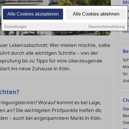
Mi
Kü
Alle Cookies akzeptieren
Alle Cookies ablehnen
um
prü
Einstellungen
Datenschutzerklärung
Me
uer Lebensabschnitt: Wer mieten möchte, sollte
Be
ührt durch alle wichtigen Schritte – von der
Sc
prüfung bis zu Tipps für eine überzeugende
Mi
art ins neue Zuhause in Köln.
So 
zu
chten?
Ch
chtigungstermin? Worauf kommt es bei Lage,
Sta
 an? Die wichtigsten Prüfpunkte helfen dir,
Re
en – auch bei angespanntem Markt in Köln.
Die