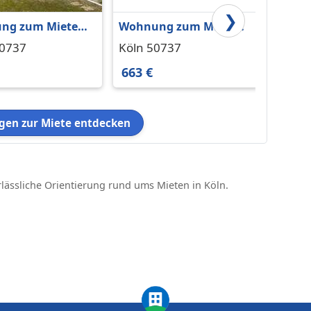
❯
ng zum Mieten
Wohnung zum Mieten
Wohnu
n 913 € 83 m²
in Köln 663 € 58.7 m²
in Köl
50737
Köln 50737
Köln 
m²
663 €
1.525
en zur Miete entdecken
rlässliche Orientierung rund ums Mieten in Köln.