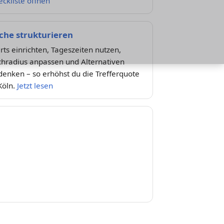
ckliste öffnen
che strukturieren
rts einrichten, Tageszeiten nutzen,
chradius anpassen und Alternativen
enken – so erhöhst du die Trefferquote
Köln.
Jetzt lesen