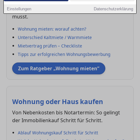
Von der Bewerbung bis zum Mietvertrag – alles,
was du über das Mieten einer Wohnung wissen
Einstellungen
Datenschutzerklärung
musst.
Wohnung mieten: worauf achten?
Unterschied Kaltmiete / Warmmiete
Mietvertrag prüfen – Checkliste
Tipps zur erfolgreichen Wohnungsbewerbung
Zum Ratgeber „Wohnung mieten“
Wohnung oder Haus kaufen
Von Nebenkosten bis Notartermin: So gelingt
der Immobilienkauf Schritt für Schritt.
Ablauf Wohnungskauf Schritt für Schritt