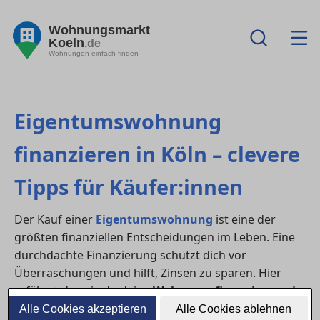
Wohnungsmarkt
Koeln
.de
Wohnungen einfach finden
Eigentumswohnung
finanzieren in Köln – clevere
Tipps für Käufer:innen
Der Kauf einer
Eigentumswohnung
ist eine der
größten finanziellen Entscheidungen im Leben. Eine
durchdachte Finanzierung schützt dich vor
Überraschungen und hilft, Zinsen zu sparen. Hier
erfährst du, wie du deine
Wohnungsfinanzierung in
Köln
optimal planst – Schritt für Schritt.
Alle Cookies akzeptieren
Alle Cookies ablehnen