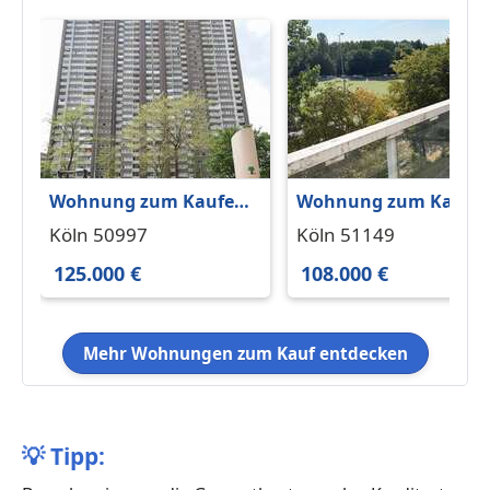
Wohnung zum Kaufen
Wohnung zum Kaufe
in Köln 125.000 € 82.7
in Köln 108.000 € 27 m
Köln 50997
Köln 51149
m²
125.000 €
108.000 €
Mehr Wohnungen zum Kauf entdecken
💡
Tipp: