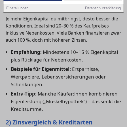
1) Eigenkapital – solide Basis schaffen
Einstellungen
Datenschutzerklärung
Je mehr Eigenkapital du mitbringst, desto besser die
Konditionen. Ideal sind 20–30 % des Kaufpreises
inklusive Nebenkosten. Viele Banken finanzieren zwar
auch 100 %, doch mit höheren Zinsen.
Empfehlung:
Mindestens 10–15 % Eigenkapital
plus Rücklage für Nebenkosten.
Beispiele für Eigenmittel:
Ersparnisse,
Wertpapiere, Lebensversicherungen oder
Schenkungen.
Extra-Tipp:
Manche Käufer:innen kombinieren
Eigenleistung („Muskelhypothek“) – das senkt die
Kreditsumme.
2) Zinsvergleich & Kreditarten