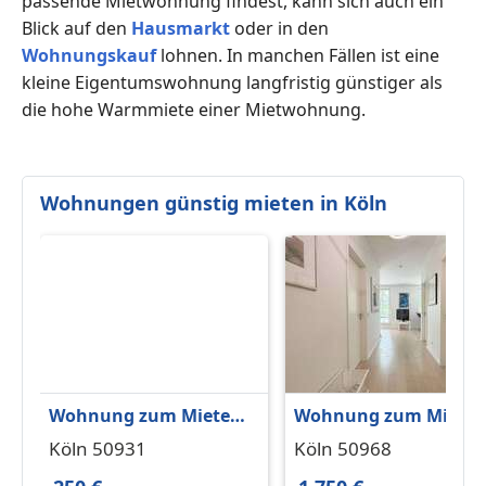
passende Mietwohnung findest, kann sich auch ein
Blick auf den
Hausmarkt
oder in den
Wohnungskauf
lohnen. In manchen Fällen ist eine
kleine Eigentumswohnung langfristig günstiger als
die hohe Warmmiete einer Mietwohnung.
Wohnungen günstig mieten in Köln
Wohnung zum Mieten
Wohnung zum Miete
in Köln 250 € 11 m²
in Köln 1.750 € 60 m²
Köln 50931
Köln 50968