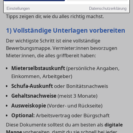
einer professionellen
Wohnungsbewerbung
kannst
du dich klar von der Konkurrenz abheben. Diese
Einstellungen
Datenschutzerklärung
Tipps zeigen dir, wie du alles richtig machst.
1) Vollständige Unterlagen vorbereiten
Der wichtigste Schritt ist eine vollständige
Bewerbungsmappe. Vermieter:innen bevorzugen
Mieter:innen, die alles griffbereit haben:
Mieterselbstauskunft
(persönliche Angaben,
Einkommen, Arbeitgeber)
Schufa-Auskunft
oder Bonitätsnachweis
Gehaltsnachweise
(meist 3 Monate)
Ausweiskopie
(Vorder- und Rückseite)
Optional:
Arbeitsvertrag oder Bürgschaft
Diese Dokumente solltest du am besten als
digitale
Mappe
vorbereiten, damit du sie schnell bei jeder