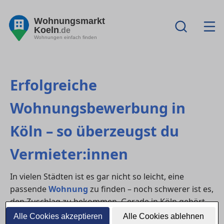
Wohnungsmarkt
Koeln
.de
Wohnungen einfach finden
Erfolgreiche
Wohnungsbewerbung in
Köln – so überzeugst du
Vermieter:innen
In vielen Städten ist es gar nicht so leicht, eine
passende
Wohnung
zu finden – noch schwerer ist es,
den Zuschlag zu bekommen. Gerade in Köln gehört
häufig zu den Regionen mit hoher Nachfrage. Mit
Alle Cookies akzeptieren
Alle Cookies ablehnen