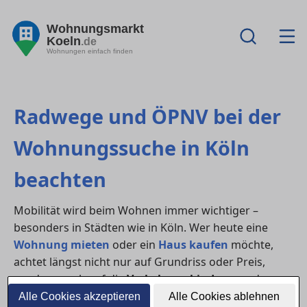
Wohnungsmarkt
Koeln
.de
Wohnungen einfach finden
Radwege und ÖPNV bei der
Wohnungssuche in Köln
beachten
Mobilität wird beim Wohnen immer wichtiger –
besonders in Städten wie in Köln. Wer heute eine
Wohnung mieten
oder ein
Haus kaufen
möchte,
achtet längst nicht nur auf Grundriss oder Preis,
sondern auch auf die
Verkehrsanbindung
und
nachhaltige Mobilitätsmöglichkeiten. Eine gute
Alle Cookies akzeptieren
Alle Cookies ablehnen