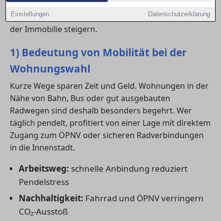
Anbindung an
Radwege
und
ÖPNV
kann den Alltag
Einstellungen
Datenschutzerklärung
entscheidend erleichtern – und langfristig den Wert
der Immobilie steigern.
1) Bedeutung von Mobilität bei der
Wohnungswahl
Kurze Wege sparen Zeit und Geld. Wohnungen in der
Nähe von Bahn, Bus oder gut ausgebauten
Radwegen sind deshalb besonders begehrt. Wer
täglich pendelt, profitiert von einer Lage mit direktem
Zugang zum ÖPNV oder sicheren Radverbindungen
in die Innenstadt.
Arbeitsweg:
schnelle Anbindung reduziert
Pendelstress
Nachhaltigkeit:
Fahrrad und ÖPNV verringern
CO₂-Ausstoß