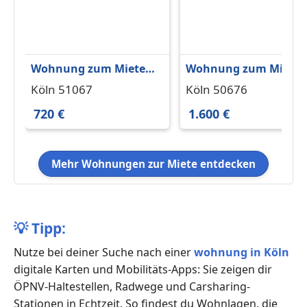
Wohnung zum Mieten
Wohnung zum Miete
in Köln 720 € 62.5 m²
in Köln 1.600 € 82 m²
Köln 51067
Köln 50676
720 €
1.600 €
Mehr Wohnungen zur Miete entdecken
💡
Tipp:
Nutze bei deiner Suche nach einer
wohnung in Köln
digitale Karten und Mobilitäts-Apps: Sie zeigen dir
ÖPNV-Haltestellen, Radwege und Carsharing-
Stationen in Echtzeit. So findest du Wohnlagen, die