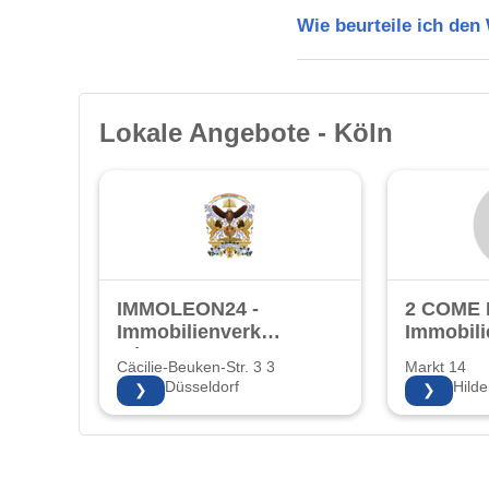
Wie beurteile ich den
Lokale Angebote - Köln
IMMOLEON24 -
2 COME
Immobilienverkauf
Immobili
mit Herz!
Cäcilie-Beuken-Str. 3 3
Markt 14
40597 Düsseldorf
40721 Hilde
❯
❯