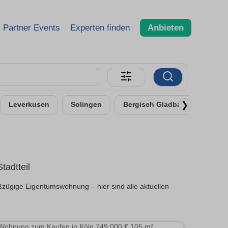
Partner Events
Experten finden
Anbieten
❯
Leverkusen
Solingen
Bergisch Gladbach
Troi
adtteil
ßzügige Eigentumswohnung – hier sind alle aktuellen