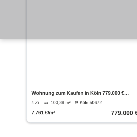
Wohnung zum Kaufen in Köln 779.000 €
100.38 m²
4 Zi.
ca. 100,38 m²
Köln 50672
779.000 
7.761 €/m²