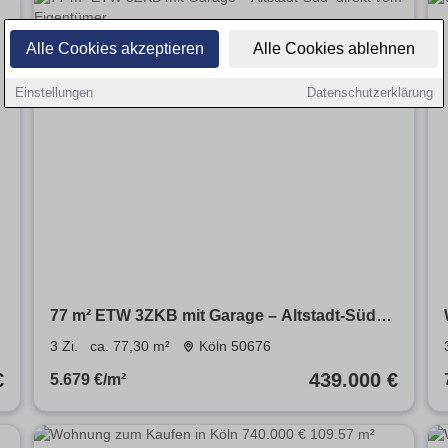
Alle Cookies akzeptieren
Alle Cookies ablehnen
Einstellungen
Datenschutzerklärung
77 m² ETW 3ZKB mit Garage – Altstadt-Süd–
direkt vom Eigentümer
3 Zi.
ca. 77,30 m²
Köln 50676
€
439.000 €
5.679 €/m²