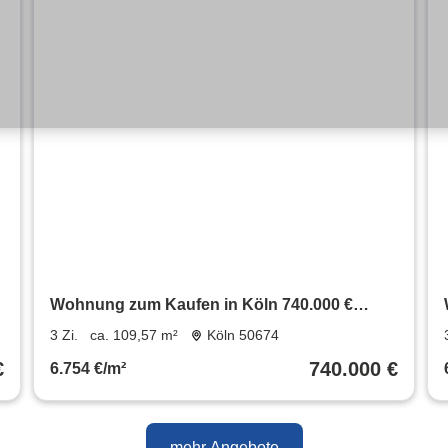
Wohnung zum Kaufen in Köln 740.000 €
109.57 m²
3 Zi.
ca. 109,57 m²
Köln 50674
€
740.000 €
6.754 €/m²
mehr Angebote