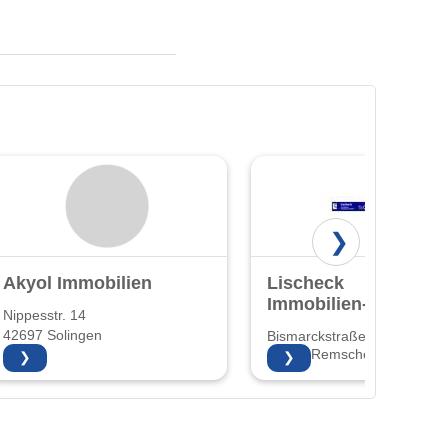
❯
Akyol Immobilien
Lischeck
Immobilien-
Nippesstr. 14
Management
42697 Solingen
Bismarckstraße 100
GmbH
42859 Remscheid
❯
❯