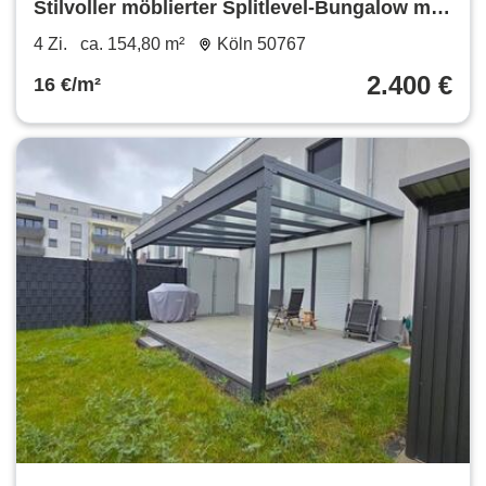
Stilvoller möblierter Splitlevel-Bungalow mit
Garten
4 Zi.
ca. 154,80 m²
Köln 50767
2.400 €
16 €/m²