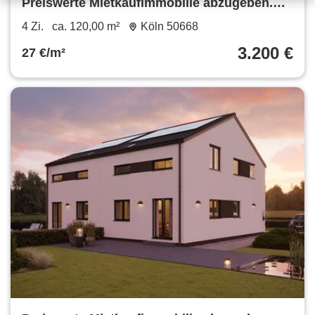
Preiswerte Mietkaufimmobilie abzugeben.
Ohne Eigenkapital möglich.
4 Zi.
ca. 120,00 m²
Köln 50668
3.200 €
27 €/m²