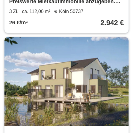
Preiswerte Mietkaufimmobilie abzugeben.
Ohne Eigenkapital möglich.
3 Zi.
ca. 112,00 m²
Köln 50737
2.942 €
26 €/m²