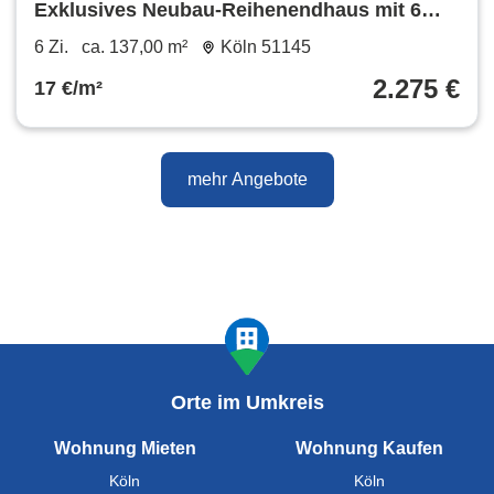
Exklusives Neubau-Reihenendhaus mit 6
Zimmern, großer Terrasse, Garten &
6 Zi.
ca. 137,00 m²
Köln 51145
Stellplatz – Erstbezug
2.275 €
17 €/m²
mehr Angebote
Orte im Umkreis
Wohnung Mieten
Wohnung Kaufen
Köln
Köln