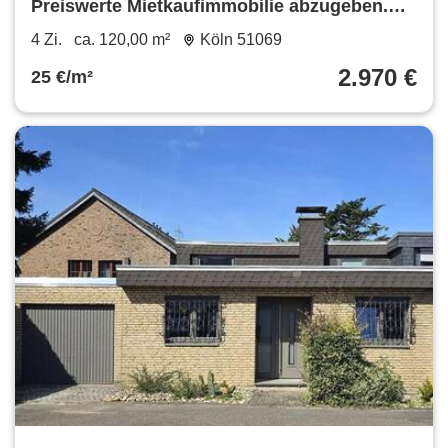
Preiswerte Mietkaufimmobilie abzugeben.
Ohne Eigenkapital möglich.
4 Zi.
ca. 120,00 m²
Köln 51069
2.970 €
25 €/m²