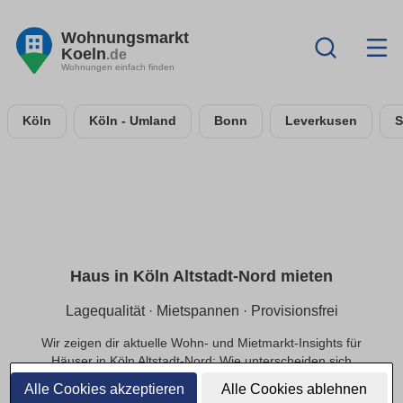
Wohnungsmarkt
Koeln
.de
Wohnungen einfach finden
Köln
Köln - Umland
Bonn
Leverkusen
S
Haus in Köln Altstadt-Nord mieten
Lagequalität · Mietspannen · Provisionsfrei
Wir zeigen dir aktuelle Wohn- und Mietmarkt-Insights für
Häuser in Köln Altstadt-Nord: Wie unterscheiden sich
Mietpreise innerhalb der Lage, welche Infrastruktur
Alle Cookies akzeptieren
Alle Cookies ablehnen
beeinflusst die Nachfrage und welche Preisbereiche sind