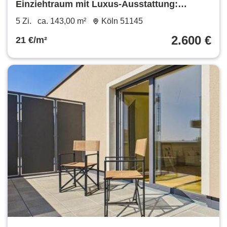
Einziehtraum mit Luxus-Ausstattung:
Reiheneckhaus mit Stellplatz
5 Zi.
ca. 143,00 m²
Köln 51145
2.600 €
21 €/m²