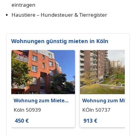
eintragen
Haustiere – Hundesteuer & Tierregister
Wohnungen günstig mieten in Köln
Wohnung zum Mieten
Wohnung zum Miete
in Köln 450 € 28 m²
in KÖln 913 € 83 m²
Köln 50939
KÖln 50737
450 €
913 €