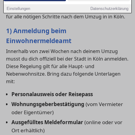
Aktualisieren wichtiger Dokumente. Damit du nichts
vergisst, findest du hier eine umfassende Checkliste
Einstellungen
Datenschutzerklärung
für alle nötigen Schritte nach dem Umzug in in Köln.
1) Anmeldung beim
Einwohnermeldeamt
Innerhalb von zwei Wochen nach deinem Umzug
musst du dich offiziell bei der Stadt in Köln anmelden.
Diese Regelung gilt für alle Haupt- und
Nebenwohnsitze. Bring dazu folgende Unterlagen
mit:
Personalausweis oder Reisepass
Wohnungsgeberbestätigung
(vom Vermieter
oder Eigentümer)
Ausgefülltes Meldeformular
(online oder vor
Ort erhältlich)