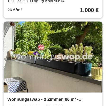
1 Zi.
ca. 38,00 m²
Köln 50674
1.000 €
26 €/m²
Wohnungsswap - 3 Zimmer, 60 m² -
Wevelinghovener Str., Köln