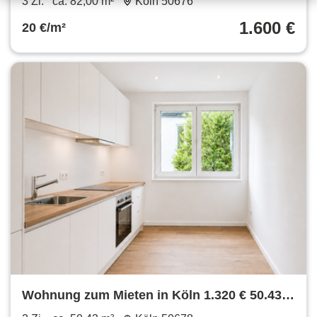
3 Zi.
ca. 82,00 m²
Köln 50676
1.600 €
20 €/m²
Wohnung zum Mieten in Köln 1.320 € 50.43
m²