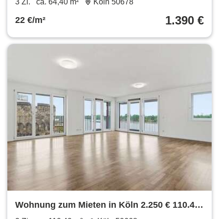
3 Zi.
ca. 64,40 m²
Köln 50678
1.390 €
22 €/m²
Wohnung zum Mieten in Köln 2.250 € 110.4
m²