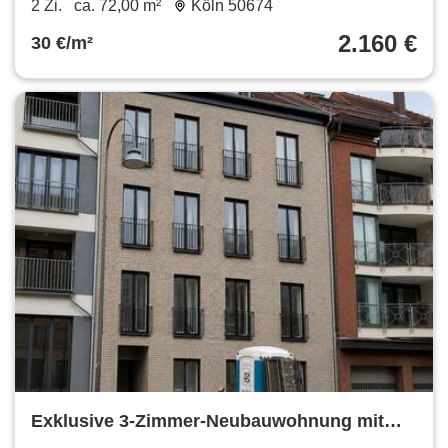
2 Zi.
ca. 72,00 m²
Köln 50674
2.160 €
30 €/m²
Exklusive 3-Zimmer-Neubauwohnung mit
Domblick, Fußbodenheizung & großer